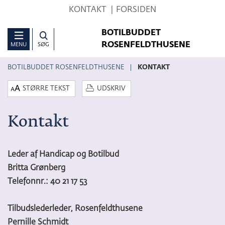
Hop
KONTAKT
FORSIDEN
til
BOTILBUDDET
sidens
ROSENFELDTHUSENE
MENU
SØG
indhold
BOTILBUDDET ROSENFELDTHUSENE
KONTAKT
STØRRE TEKST
UDSKRIV
Kontakt
Leder af Handicap og Botilbud
Britta Grønberg
Telefonnr.: 40 21 17 53
Tilbudslederleder, Rosenfeldthusene
Pernille Schmidt